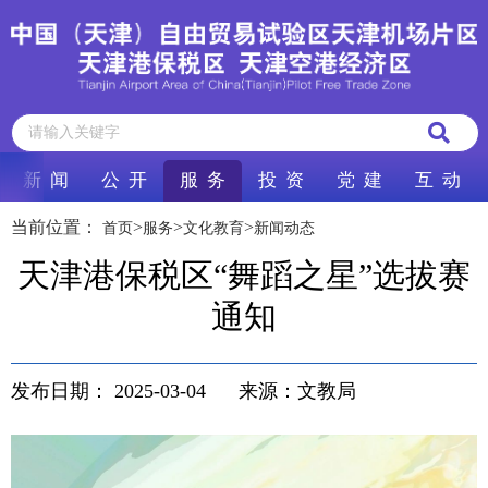
新 闻
公 开
服 务
投 资
党 建
互 动
当前位置：
>
>
>
首页
服务
文化教育
新闻动态
天津港保税区“舞蹈之星”选拔赛
通知
发布日期：
2025-03-04
来源：文教局