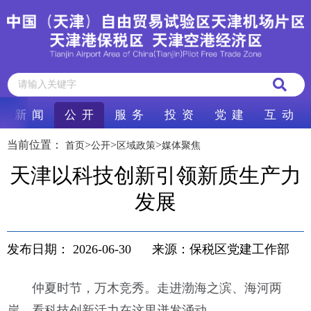
新 闻
公 开
服 务
投 资
党 建
互 动
当前位置：
>
>
>
首页
公开
区域政策
媒体聚焦
天津以科技创新引领新质生产力
发展
发布日期：
2026-06-30
来源：保税区党建工作部
仲夏时节，万木竞秀。走进渤海之滨、海河两
岸，看科技创新活力在这里迸发涌动——