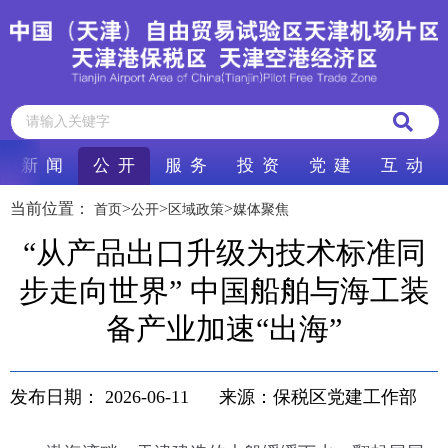
新 闻
公 开
服 务
投 资
党 建
互 动
当前位置：
>
>
>
首页
公开
区域政策
媒体聚焦
“从产品出口升级为技术标准同
步走向世界” 中国船舶与海工装
备产业加速“出海”
发布日期：
2026-06-11
来源：保税区党建工作部