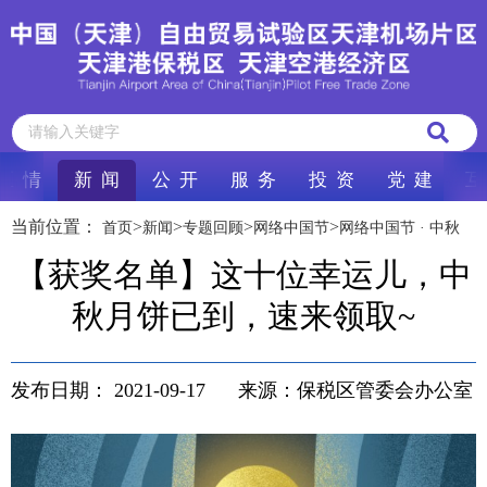
区 情
新 闻
公 开
服 务
投 资
党 建
互
当前位置：
>
>
>
>
首页
新闻
专题回顾
网络中国节
网络中国节 · 中秋
【获奖名单】这十位幸运儿，中
秋月饼已到，速来领取~
发布日期：
2021-09-17
来源：保税区管委会办公室