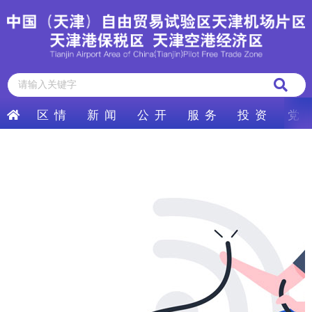
区 情
新 闻
公 开
服 务
投 资
党 