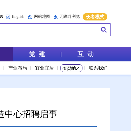
English
网站地图
无障碍浏览
长者模式
5
党 建
互 动
境
产业布局
宜业宜居
招贤纳才
联系我们
造中心招聘启事