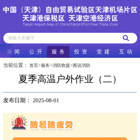
新 闻
公 开
服 务
投 资
党 建
互 动
当前位置：
>
>
>
首页
服务
消防救援
图说消防
夏季高温户外作业（二）
发布日期：
2025-08-01