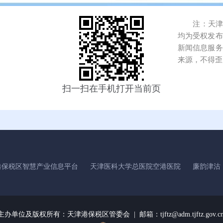
注：天津港
均为受权发布
新闻信息服务
来源，不得歪
扫一扫在手机打开当前页
港保税区智慧产业信息平台
天津医科大学总医院空港医院
廉韵津沽
主办单位及版权所有：
天津港保税区管委会 | 邮箱：tjftz@adm.tjftz.gov.c