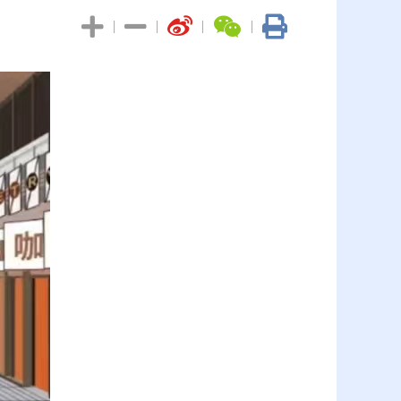
|
|
|
|