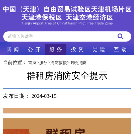
新 闻
公 开
服 务
投 资
党 建
互 动
当前位置：
>
>
>
首页
服务
消防救援
图说消防
群租房消防安全提示
发布日期：
2024-03-15