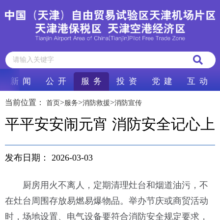
新 闻
公 开
服 务
投 资
党 建
互 动
当前位置：
>
>
>
首页
服务
消防救援
消防宣传
平平安安闹元宵 消防安全记心上
发布日期：
2026-03-03
厨房用火不离人，定期清理灶台和烟道油污，不
在灶台周围存放易燃易爆物品。举办节庆或商贸活动
时，场地设置、电气设备要符合消防安全规定要求，