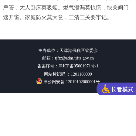
严管，大人卧床莫吸烟。燃气泄漏莫惊慌，快关阀门
速开窗。家庭防火莫大意，三清三关要牢记。
主办单位：天津港保税区管委会
邮箱：tjftz@adm.tjftz.gov.cn
备案序号：津ICP备05001971号-1
网站标识码 ：1201160009
津公网安备 12019102000001号