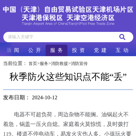
新 闻
公 开
服 务
投 资
党 建
互 动
当前位置：
>
>
>
首页
服务
消防救援
消防宣传
秋季防火这些知识点不能“丢”
发布日期：
2024-10-12
电器不可超负荷，周边杂物不能搁。油锅起火不
着急，锅盖一压火自熄。家庭着火莫惊慌，及时拨打
119。楼道不停电动车，易发火灾伤人多。小孩玩火要