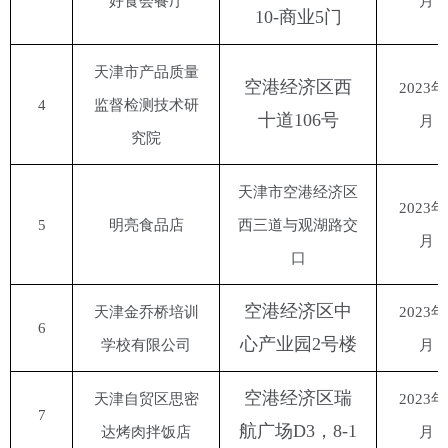
好食会餐厅
月
10-商业5门
天津市产品质量
空港经济区西
2023年
4
监督检测技术研
十道
106号
月
究院
天津市空港经济区
2023年
5
明亮食品店
西三道与观湖路交
月
口
空港经济区中
天津金乔桥培训
2023年
6
心产业园
2号楼
学校有限公司
月
空港经济区瑞
天津自贸区思密
2023年
7
航广场
D3，8-1
达烤肉拌饭店
月