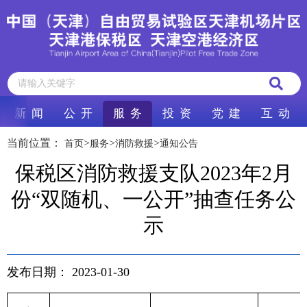
新 闻
公 开
服 务
投 资
党 建
互 动
当前位置：
>
>
>
首页
服务
消防救援
通知公告
保税区消防救援支队2023年2月
份“双随机、一公开”抽查任务公
示
发布日期：
2023-01-30