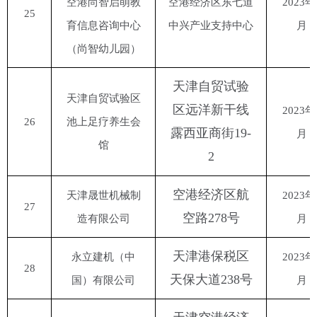
空港尚智启萌教
空港经济区东七道
2023年
25
育信息咨询中心
中兴产业支持中心
月
（尚智幼儿园）
天津自贸试验
天津自贸试验区
区远洋新干线
2023年
26
池上足疗养生会
露西亚商街
19-
月
馆
2
空港经济区航
天津晟世机械制
2023年
27
空路
278号
造有限公司
月
天津港保税区
永立建机（中
2023年
28
天保大道
238号
国）有限公司
月