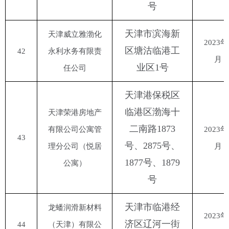
号
天津市滨海新
天津威立雅渤化
2023年
区塘沽临港工
42
永利水务有限责
月
业区
1号
任公司
天津港保税区
临港区渤海十
天津荣港房地产
二南路
1873
有限公司公寓管
2023年
43
号、2875号、
理分公司（悦居
月
1877号、1879
公寓）
号
天津市临港经
龙蟠润滑新材料
2023年
济区辽河一街
44
（天津）有限公