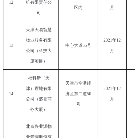
12
机有限责任公
区内
月
司
天津天易智慧
物业服务有限
2021
年
12
13
中心大道
55
号
公司（科技大
月
厦项目）
福科斯（天
天津市空港经
津）置地有限
2021
年
12
14
济区东二道
50
公司（盛誉商
月
号
务大厦）
北京兴业源物
业管理股份有