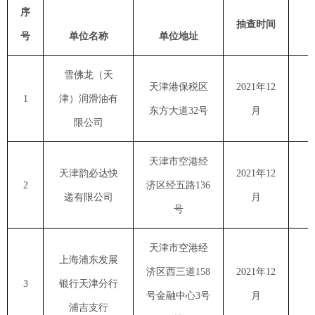
序
抽查时间
号
单位名称
单位地址
雪佛龙（天
天津港保税区
2021
年
12
1
津）润滑油有
东方大道
32
号
月
限公司
天津市空港经
天津韵必达快
2021
年
12
2
济区经五路
136
递有限公司
月
号
天津市空港经
上海浦东发展
济区西三道
158
2021
年
12
3
银行天津分行
号金融中心
3
号
月
浦吉支行