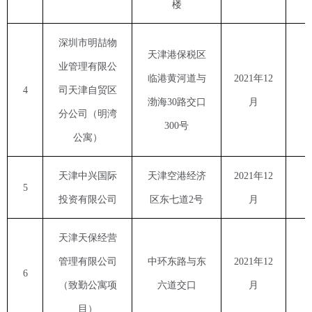
楼
深圳市明喆物
天津港保税区
业管理有限公
临港黄河道与
2021
年
12
4
司天津自贸区
渤海
30
路交口
月
分公司（明湾
300
号
公寓）
天津中兴国际
天津空港经济
2021
年
12
5
投资有限公司
区东七道
2
号
月
天津天保经营
管理有限公司
中环东路与东
2021
年
12
6
（致勤公寓项
六道交口
月
目）