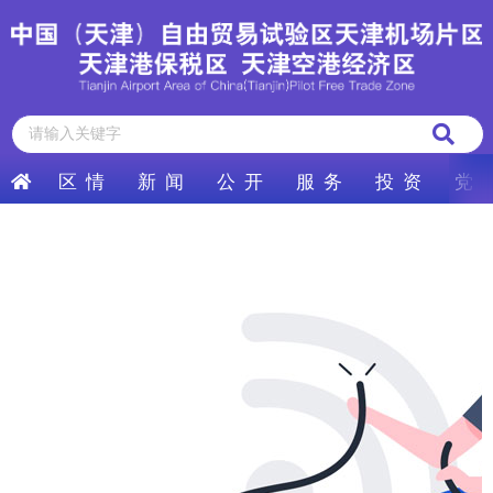
区 情
新 闻
公 开
服 务
投 资
党 