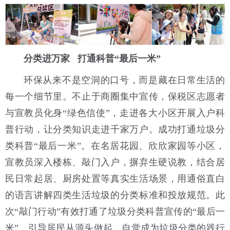
分类进万家 打通科普“最后一米”
环保从来不是空洞的口号，而是藏在日常生活的
每一个细节里。不止于商圈集中宣传，保税区志愿者
与宣教员化身“绿色信使”，走进各大小区开展入户科
普行动，让分类知识走进千家万户。成功打通垃圾分
类科普“最后一米”。在名居花园、欣欣家园等小区，
宣教员深入楼栋、敲门入户，摒弃生硬说教，结合居
民日常起居、厨房处置等真实生活场景，用通俗直白
的语言讲解四类生活垃圾的分类标准和投放规范。此
次“敲门行动”有效打通了垃圾分类科普宣传的“最后一
米”，引导居民从源头做起，自觉成为垃圾分类的践行