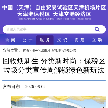
新 闻
公 开
服 务
投 资
党 建
互 动
当前位置：
>
>
>
首页
服务
城市环境管理
通知公告
回收焕新生 分类新时尚：保税区
垃圾分类宣传周解锁绿色新玩法
发布日期：
2026-06-02