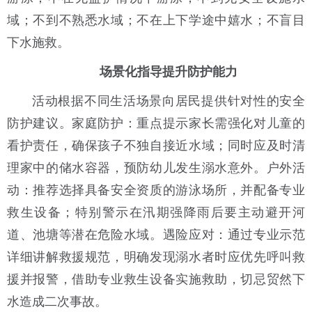
域；不到不熟悉水域；不在上下学途中嬉水；不盲目
下水施救。
场景化指导提升防护能力
活动根据不同生活场景
向居民
提供针对性的安全
防护
建议。
家庭防护
：重点提示家长需强化对儿童的
看护责任，确保孩子不独自接近水域；同时应及时清
理家中的储水容器，预防幼儿发生溺水意外。
户外活
动
：推荐选择具备安全资质的游泳场所，并配备专业
救生设备；特别警示在汛期强降雨后要主动避开河
道、池塘等潜在危险水域。
遇险应对
：通过专业
示范
详细讲解救援规范，明确发现溺水者时应优先呼叫救
援并报警，借助专业救生设备实施救助，切忌贸然下
水造成二次事故。