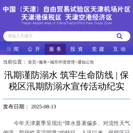
新 闻
公 开
服 务
投 资
党 建
互 动
当前位置：
>
>
>
首页
服务
城市环境管理
通知公告
汛期谨防溺水 筑牢生命防线 | 保
税区汛期防溺水宣传活动纪实
发布日期：
2025-08-13
今年天津夏季呈现出“降水显著偏多、对流性天气
偏强、阶段性高温明显”的特征。入汛以来，保税区已