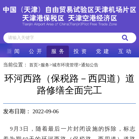
新 闻
公 开
服 务
投 资
党 建
互 动
当前位置：
>
>
>
首页
服务
城市环境管理
通知公告
环河西路（保税路－西四道）道
路修缮全面完工
发布日期：
2022-09-06
9
月3日，随着最后一片封闭设施的拆除，标志
着为期40天的环河西路（保税路－西四道）道路