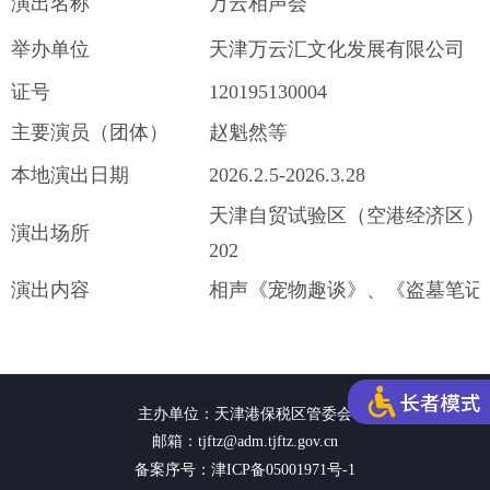
演出名称
万云相声会
举办单位
天津万云汇文化发展有限公司
证号
120195130004
主要演员（团体）
赵魁然等
本地演出日期
2026.2.5-2026.3.28
天津自贸试验区（空港经济区）中
演出场所
202
演出内容
相声《宠物趣谈》、《盗墓笔记
主办单位：天津港保税区管委会
邮箱：tjftz@adm.tjftz.gov.cn
备案序号：津ICP备05001971号-1