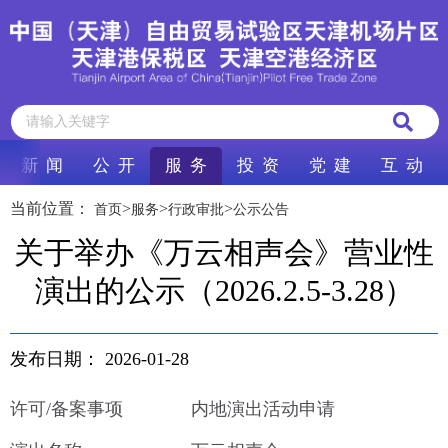
新 闻
公 开
服 务
投 资
党 建
互 动
当前位置：
>
>
>
首页
服务
行政审批
公示公告
关于举办《万云相声会》营业性
演出的公示（2026.2.5-3.28）
发布日期：
2026-01-28
许可/备案事项
内地演出活动申请