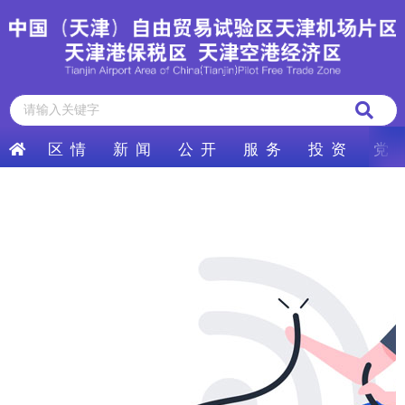
区 情
新 闻
公 开
服 务
投 资
党 