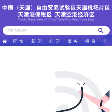
区 情
新 闻
公 开
服 务
投 资
党 