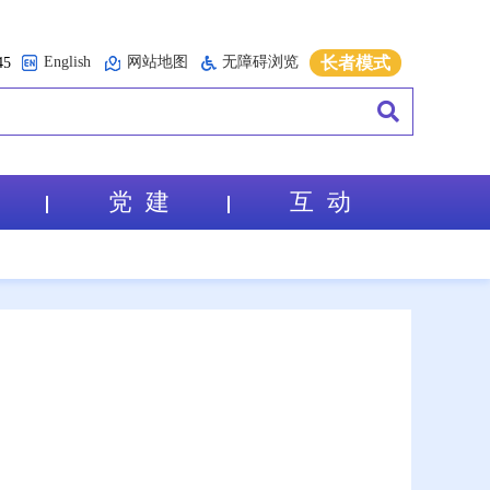
English
网站地图
无障碍浏览
长者模式
5
党 建
互 动