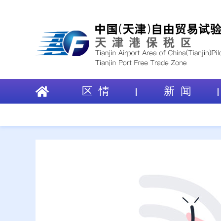
区 情
新 闻