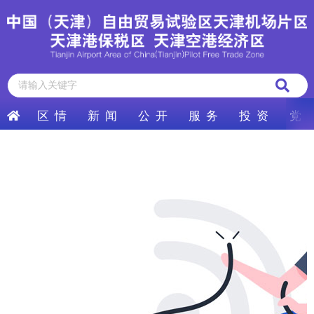
区 情
新 闻
公 开
服 务
投 资
党 