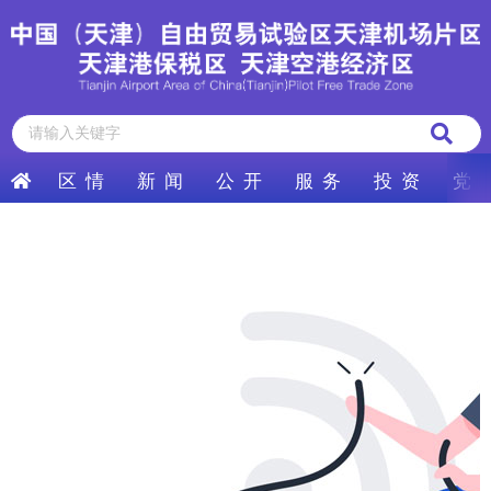
区 情
新 闻
公 开
服 务
投 资
党 