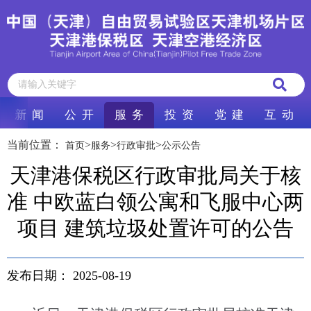
新 闻
公 开
服 务
投 资
党 建
互 动
当前位置：
>
>
>
首页
服务
行政审批
公示公告
天津港保税区行政审批局关于核
准 中欧蓝白领公寓和飞服中心两
项目 建筑垃圾处置许可的公告
发布日期：
2025-08-19