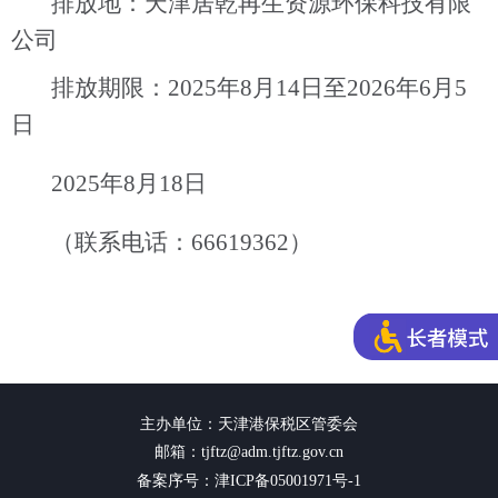
排放地：天津居乾再生资源环保科技有限
公司
排放期限：
2025
年
8
月
14
日至
2026
年
6
月
5
日
2025
年
8
月
18
日
（联系电话：
66619362
）
主办单位：天津港保税区管委会
邮箱：tjftz@adm.tjftz.gov.cn
备案序号：津ICP备05001971号-1