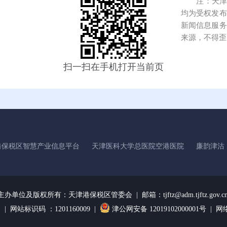
注：天津港
均为受权发布
新闻信息服务
来源，不得歪
扫一扫在手机打开当前页
港保税区智慧产业信息平台
天津医科大学总医院空港医院
廉韵津沽
主办单位及版权所有：
天津港保税区管委会 | 邮箱：tjftz@adm.tjftz.gov.c
1
| 网站标识码 ：1201160009 |
津公网安备 12019102000001号 |
网