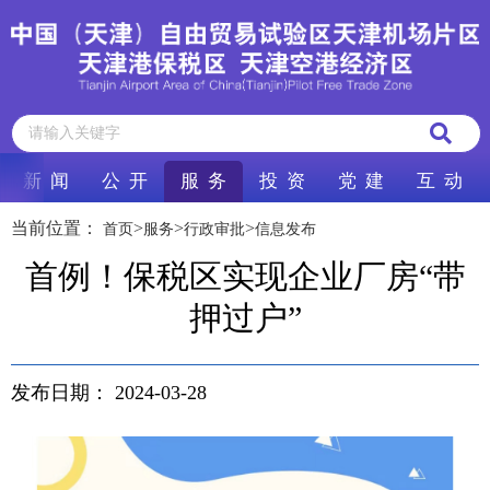
新 闻
公 开
服 务
投 资
党 建
互 动
当前位置：
>
>
>
首页
服务
行政审批
信息发布
首例！保税区实现企业厂房“带
押过户”
发布日期：
2024-03-28