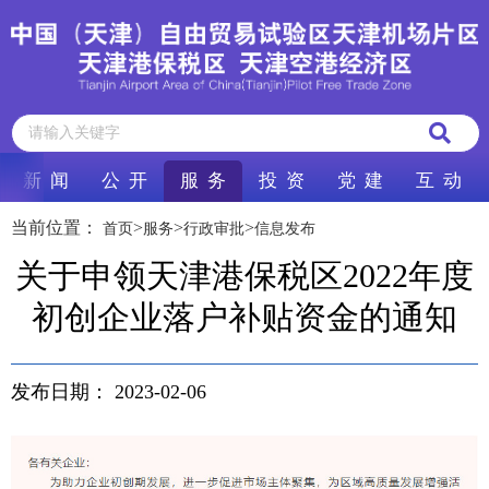
新 闻
公 开
服 务
投 资
党 建
互 动
当前位置：
>
>
>
首页
服务
行政审批
信息发布
关于申领天津港保税区2022年度
初创企业落户补贴资金的通知
发布日期：
2023-02-06