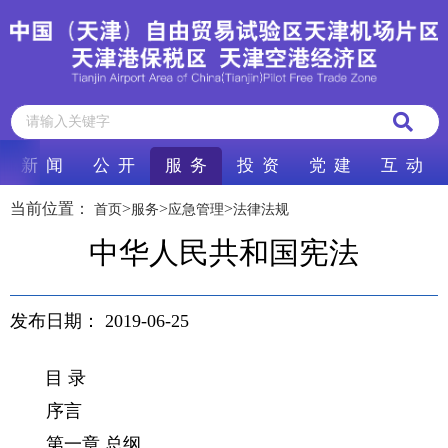
新 闻
公 开
服 务
投 资
党 建
互 动
当前位置：
>
>
>
首页
服务
应急管理
法律法规
中华人民共和国宪法
发布日期：
2019-06-25
目 录
序言
第一章 总纲