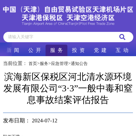
新 闻
公 开
服 务
投 资
党 建
互 动
当前位置：
>
>
>
首页
服务
应急管理
通知公告
滨海新区保税区河北清水源环境
发展有限公司“3·3”一般中毒和窒
息事故结案评估报告
发布日期：
2024-07-12