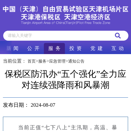
新 闻
公 开
服 务
投 资
党 建
互 动
当前位置：
>
>
>
首页
服务
应急管理
通知公告
保税区防汛办“五个强化”全力应
对连续强降雨和风暴潮
发布日期：
2024-08-07
当前正值“七下八上”主汛期，高温、暴