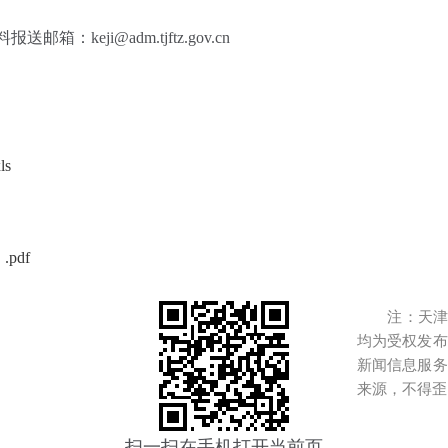
箱：keji@adm.tjftz.gov.cn
s
pdf
注：天津港
均为受权发布
新闻信息服务
来源，不得歪
扫一扫在手机打开当前页