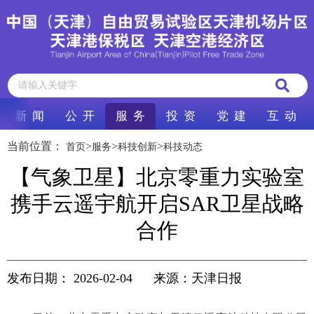
新 闻
公 开
服 务
投 资
党 建
互 动
当前位置：
>
>
>
首页
服务
科技创新
科技动态
【气象卫星】北京零重力实验室
携手云遥宇航开启SAR卫星战略
合作
发布日期：
2026-02-04
来源：天津日报