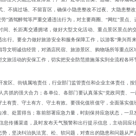
式、不搞过场、不留盲区，确保小隐患整改不过夜、大隐患整改
疲劳”酒驾醉驾等严重交通违法行为，对主要商圈、“网红”景点
长时间、长距离交通拥堵，做好大型文化活动、重点景区景点的
适出行。要全力做好旅游安全和服务保障工作，以游客“乘兴而来
倡导文明诚信经营，对酒店民宿、旅游景区、购物场所等重点区
型文旅活动的安保工作，切实把安全防范措施落实到全流程各环
开发区、街镇属地责任，行业部门监管责任和企业主体责任，按照
人共抓的强大合力；各单位、各部门要认真落实“党政同责、一
守土有责、守土有方、守土有效。要强化值班值守，全面落实值
告准、处置得当；靠前部署应急力量，时刻保持应急状态，一旦
信息传播渠道，及时发布天气预警和出行提示信息，主动回应
态势，坚决纠治执法宽、松、软问题，对查出的隐患和问题从严