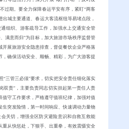
不过期。要全力保障春运平安有序，紧盯“两客
、进出城主要通道、春运大客流枢纽等易堵点段，
交通组织、游客疏导工作，加强水上交通安全管
、满意而归”为目标，加大旅游市场秩序监督管
域开展旅游安全隐患排查，督促餐饮企业严格落
节，确保活动安全、顺畅、精彩，为广大游客提
“三管三必须”要求，切实把安全责任细化落实
岗双责”，主要负责同志切实担起第一责任人责
班值守工作要求，严格遵守值班纪律，加强对值
发生突发险情，第一时间响应、快速调动力量物
社会关切，增强全区防灾避险意识和自救互救能
从重从快惩处，下狠手、出重拳，有效震慑安全