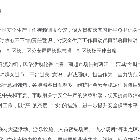
布
全区安全生产工作视频调度会议，深入贯彻落实习近平总书记关
时时放心不下”的责任意识，对安全生产工作再动员再部署再推动
节。副区长、区公安局局长魏志强，副区长杨玉建出席。
客流如织，民俗活动轮番上演，商超市场供销两旺，“滨城”年味
牢“群众过节、干部过关”意识，忠诚履职、担当作为，全力防范
出行意愿强烈，各地游客日渐增多，维护社会安全稳定任务艰巨
党中央和市委、市政府关于安全生产的决策部署，切实提高政治
工作，以“严”的态度，“实”的措施，进一步提升安全保障水平
强对大型活动、游乐设施、人员密集场所、“九小场所”等重点区
弱部位火灾隐患检查排查，严查严处非法售卖、运输、储存烟花