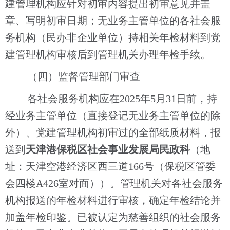
建管理机构应针对初审内容提出初审意见并盖
章、写明初审日期；
无业务主管单位的
各社会服
务机构（民办非企业单位）持相关年检材料到党
建管理机构审核后到管理机关办理年检手续。
（四）监督管理部门审查
各社会服务机构
应在
202
5
年
5
月
3
1
日前，持
经业务主管单位（直接登记无业务主管单位的除
外）、党建管理机构初审过的全部纸质材料，报
送到
天津港保税区社会事业发展局民政科
（地
址：
天津空港经济区西三道
166号（保税区管委
会四楼A426室对面））
。管理机关对
各社会服务
机构
报送的年检材料进行审核，确定年检结论并
加盖年检印鉴。已被认定为慈善组织的社会服务