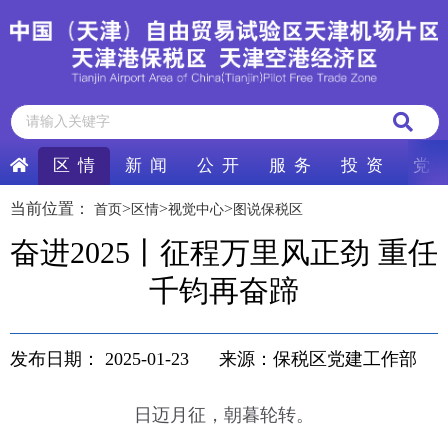
区 情
新 闻
公 开
服 务
投 资
党 
当前位置：
>
>
>
首页
区情
视觉中心
图说保税区
奋进2025丨征程万里风正劲 重任
千钧再奋蹄
发布日期：
2025-01-23
来源：保税区党建工作部
日迈月征，朝暮轮转。