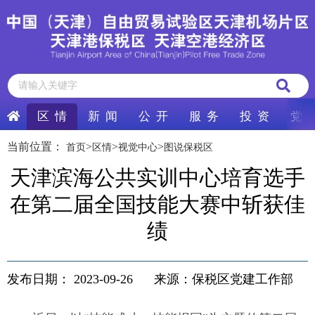
区 情
新 闻
公 开
服 务
投 资
党 
当前位置：
>
>
>
首页
区情
视觉中心
图说保税区
天津滨海公共实训中心培育选手
在第二届全国技能大赛中斩获佳
绩
发布日期：
2023-09-26
来源：保税区党建工作部