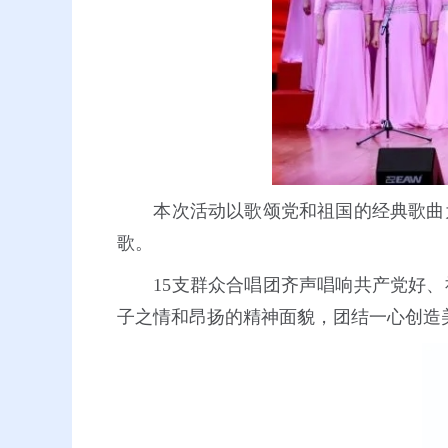
本次活动以歌颂党和祖国的经典歌曲为
歌。
15支群众合唱团齐声唱响共产党好、
子之情和昂扬的精神面貌，团结一心创造