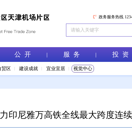
政务服务热线 1234
公 开
服 务
投 资
自贸区
建设成就
宜业宜居
视觉中心
力印尼雅万高铁全线最大跨度连