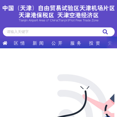
区 情
新 闻
公 开
服 务
投 资
党 