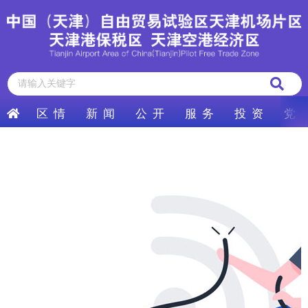
区 情
新 闻
公 开
服 务
投 资
党 