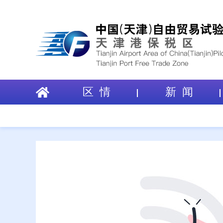
区 情
新 闻