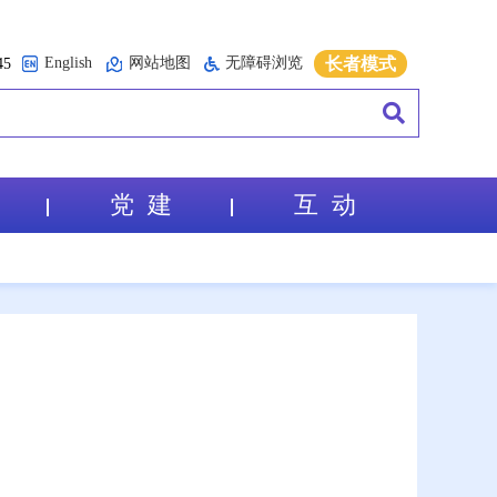
English
网站地图
无障碍浏览
长者模式
5
党 建
互 动