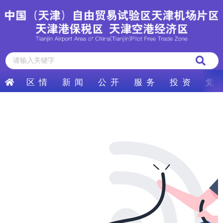
区 情
新 闻
公 开
服 务
投 资
党 