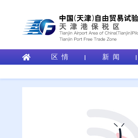
区 情
新 闻