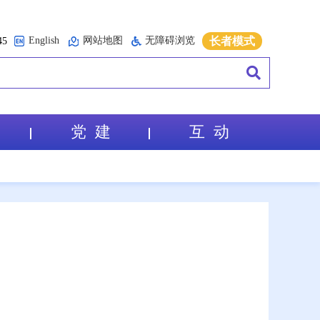
English
网站地图
无障碍浏览
长者模式
5
党 建
互 动