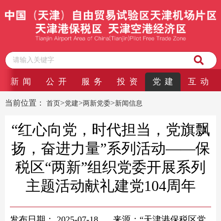
新 闻
公 开
服 务
投 资
党 建
互 动
当前位置：
>
>
>
首页
党建
两新党委
新闻信息
“红心向党，时代担当，党旗飘
扬，奋进力量”系列活动——保
税区“两新”组织党委开展系列
主题活动献礼建党104周年
发布日期：
2025-07-18
来源：“天津港保税区党