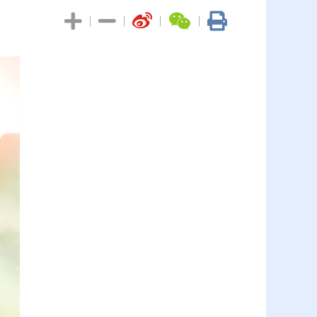
|
|
|
|