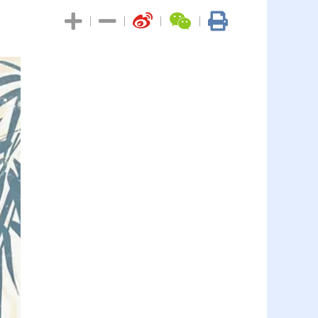
|
|
|
|