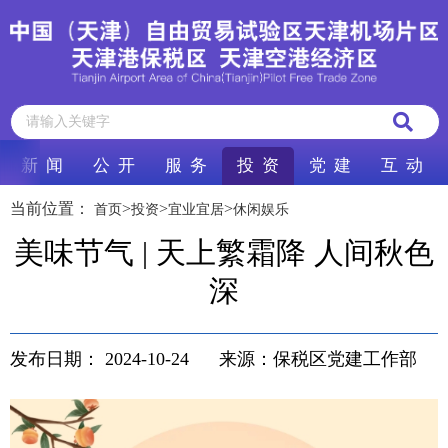
新 闻
公 开
服 务
投 资
党 建
互 动
当前位置：
>
>
>
首页
投资
宜业宜居
休闲娱乐
美味节气 | 天上繁霜降 人间秋色
深
发布日期：
2024-10-24
来源：保税区党建工作部