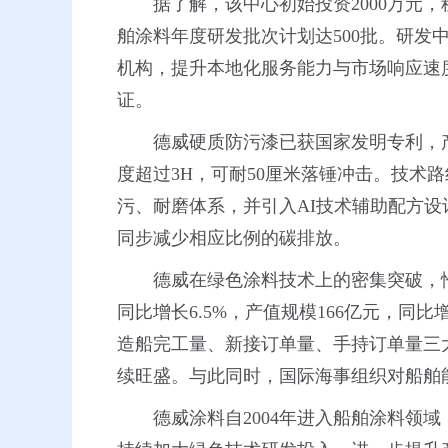
据了解，该中心初始投资2000万元
舶涂料年度研发批次计划达500批。研
机构，提升本地化服务能力与市场响应速度
证。
德威硬质防污漆已获国家发明专利，产
度超过3H，可耐50厘米落锤冲击。技
污、耐磨体系，并引入AI技术辅助配方设
同步减少相应比例的碳排放。
德威在绿色涂料技术上的密集突破，恰
同比增长6.5%，产值规模166亿元，同
造船完工量、新接订单量、手持订单量三大指
续旺盛。与此同时，国际海事组织对船舶
德威涂料自2004年进入船舶涂料