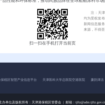
产品性能和环保标准，推动民族品牌在全球船舶涂料市场
注：天津港
均为受权发布
新闻信息服务
来源，不得歪
扫一扫在手机打开当前页
港保税区智慧产业信息平台
天津医科大学总医院空港医院
廉韵津沽
主办单位及版权所有：
天津港保税区管委会 | 邮箱：tjftz@adm.tjftz.gov.c