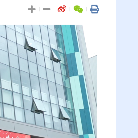
|
|
|
|