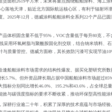
，租赁面积2619平方米，未来将重点围绕船舶涂料、海工
发中心落地天津，贴近北方国际航运核心区，有利于辐射环
。2025年12月，德威涂料船舶涂料全系列22个产品已
品体积固含量不低于95%，VOC含量低于每升80克，
术路线采用环氧树脂与聚酰胺固化剂交联，结合纳米填料、
计与质量管控。德威方面称，其长效防污漆可实现节油10
逢船舶涂料市场需求的结构性爆发。据买化塑研究所数据，
比增长5.7%。但外资品牌长期占据中国船舶涂料市场超过85
标分别同比增长46.0%、195.2%和43.6%，占全
能效与碳强度指标的要求不断收紧，推动环保型高性能涂
领域，深耕行业逾二十年，积累了深厚的技术底蕴与市场经