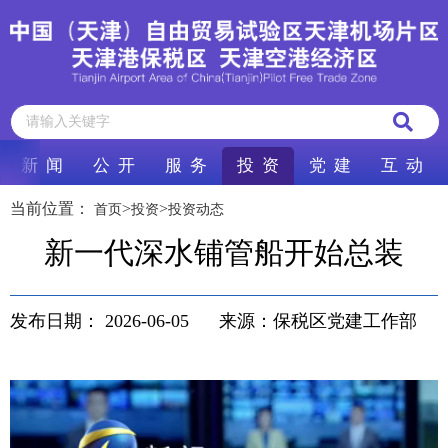
新 闻
公 开
服 务
投 资
党 建
互 动
当前位置：
>
>
首页
投资
投资动态
新一代深水铺管船开始总装
发布日期：
2026-06-05
来源：保税区党建工作部