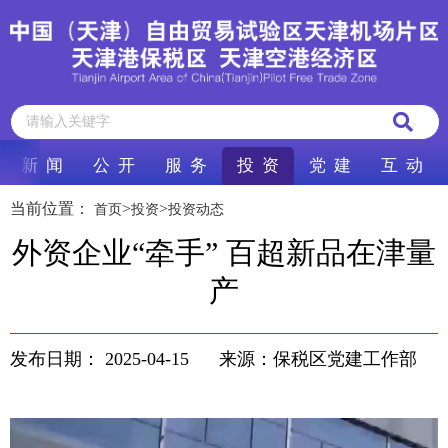
新 闻
公 开
服 务
投 资
党 建
互 动
当前位置：
>
>
首页
投资
投资动态
外资企业“牵手” 百超新品在津量
产
发布日期：
2025-04-15
来源：保税区党建工作部